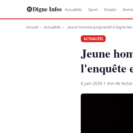
⚙
Digne Infos
Actualités
Sport
Emploi
Immob
Accueil
›
Actualités
›
Jeune homme poignardé à Digne-les-Ba
ACTUALITÉS
Jeune hom
l'enquête 
6 juin 2026
·
1 min de lectu