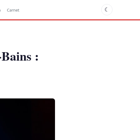
☾
a
Carnet
Bains :