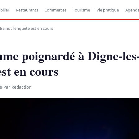
ilier
Restaurants
Commerces
Tourisme
Vie pratique
Agend
ins : l'enquête est en cours
me poignardé à Digne-les-
est en cours
re
·
Par Redaction