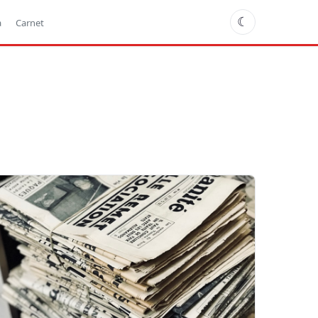
☾
a
Carnet