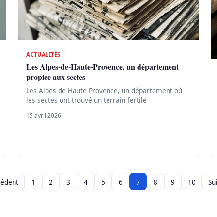
ACTUALITÉS
Les Alpes-de-Haute-Provence, un département
propice aux sectes
Les Alpes-de-Haute-Provence, un département où
les sectes ont trouvé un terrain fertile
15 avril 2026
cédent
1
2
3
4
5
6
7
8
9
10
Su